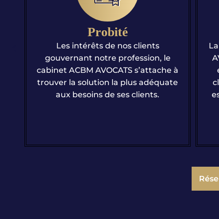
Proximité
La taille humaine du cabinet ACBM
AVOCATS permet de créer un lien
to
 à
étroit entre les avocats et leurs
i
te
clients, valeur que nous estimons
essentielle à la bonne pratique du
di
métier d’avocat.
Rése