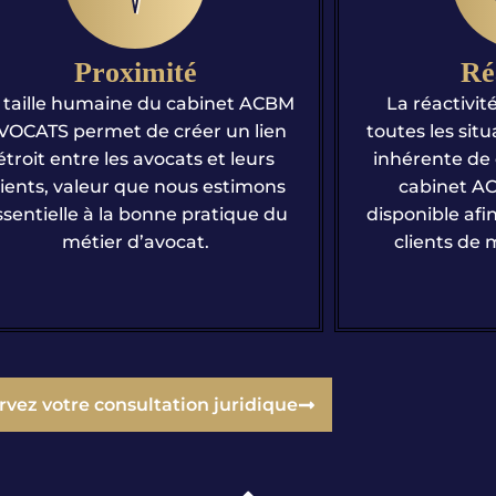
Réactivité
Cu
La réactivité de l’avocat face à
La curiosité e
utes les situations est une valeur
du métier d’
nhérente de cette profession. Le
dans le dom
cabinet ACBM AVOCATS est
technologiqu
sponible afin d’accompagner ses
AVOCATS, passi
clients de manière continue.
par la profess
de développ
rvez votre consultation juridique