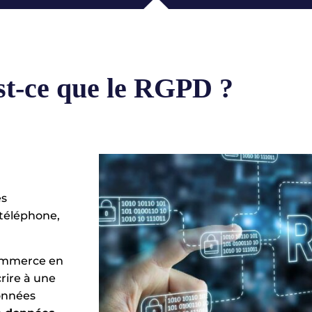
st-ce que le RGPD ?
es
 téléphone,
commerce en
rire à une
données