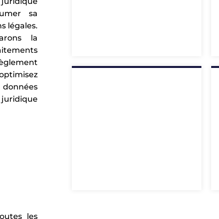
juridique
sumer sa
Qu'est-ce que le RGPD ?
s légales.
arons la
aitements
règlement
optimisez
 données
uridique
Qui est concerné par le RGPD ?
outes les