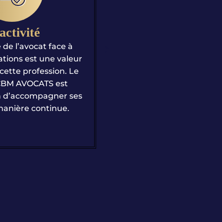
riosité
Compétence
st un pan intrinsèque
Fort d’une longue expéri
avocat et notamment
droit de la propriété intelle
aine des nouvelles
des NTIC, le cabinet ACB
es. Le cabinet ACBM
apporte une attention 
onné par le droit et
particulière à ses clients af
ion, n’a de cesse que
assister au mieux dans 
er son expertise.
problématiques juridiques
contentieux qu’en con