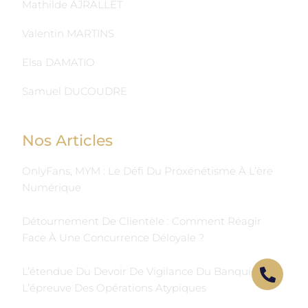
Mathilde AJRALLET
Valentin MARTINS
Elsa DAMATIO
Samuel DUCOUDRE
Nos Articles
OnlyFans, MYM : Le Défi Du Proxénétisme À L’ère
Numérique
Détournement De Clientèle : Comment Réagir
Face À Une Concurrence Déloyale ?
L’étendue Du Devoir De Vigilance Du Banquier À
L’épreuve Des Opérations Atypiques