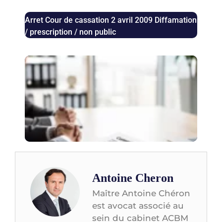
Arret Cour de cassation 2 avril 2009 Diffamation
/ prescription / non public
Aug
des 
bail
com
les 
juri
con
Antoine Cheron
Maître Antoine Chéron
est avocat associé au
sein du cabinet ACBM