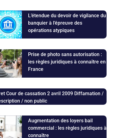
L’étendue du devoir de vigilance du
banquier à l’épreuve des
opérations atypiques
Prise de photo sans autorisation :
les règles juridiques à connaître en
France
ret Cour de cassation 2 avril 2009 Diffamation /
escription / non public
Augmentation des loyers bail
commercial : les règles juridiques à
connaître