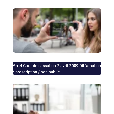
Pris
pho
auto
: le
juri
con
en 
Arret Cour de cassation 2 avril 2009 Diffamation
/ prescription / non public
Aug
des 
bail
com
les 