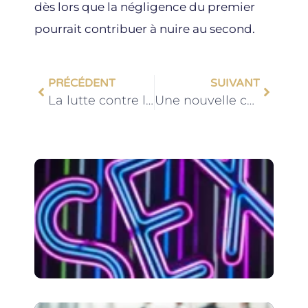
dès lors que la négligence du premier
pourrait contribuer à nuire au second.
PRÉCÉDENT
SUIVANT
La lutte contre la conservation des données de connexion une nouvelle fois affirmée par la Cour de Justice de l’Union Européenne
Une nouvelle cyberattaque du Kremlin !
Onl
MYM 
du
pro
à l’
num