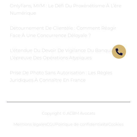
OnlyFans, MYM : Le Défi Du Proxénétisme À L’ère
Numérique
Détournement De Clientèle : Comment Réagir
Face À Une Concurrence Déloyale ?
L’étendue Du Devoir De Vigilance Du Banquier À
L’épreuve Des Opérations Atypiques
Prise De Photo Sans Autorisation : Les Règles
Juridiques À Connaître En France
Copyright © ACBM Avocats
Mentions légales
CGU
Politique de confidentialité
Cookies