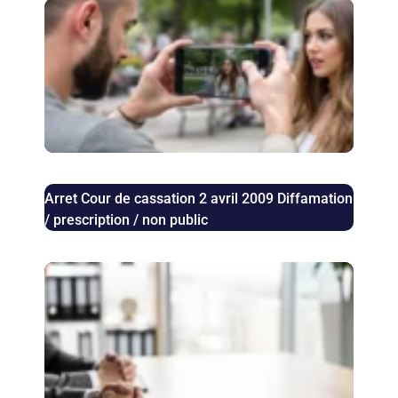
Pris
pho
auto
: le
juri
con
en 
Arret Cour de cassation 2 avril 2009 Diffamation
/ prescription / non public
Aug
des 
bail
com
les 
juri