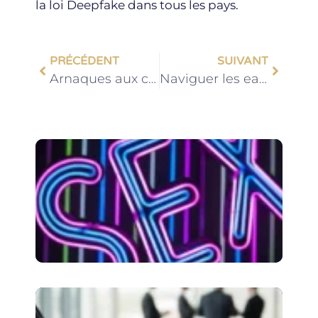
la loi Deepfake dans tous les pays.
PRÉCÉDENT
SUIVANT
Arnaques aux cryptomonnaies : identifier, prévenir et réagir
Naviguer les eaux juridiques : importance de la clause pénale dans les compromis de vente
Onl
MYM 
du
pro
à l’
num
Dét
de c