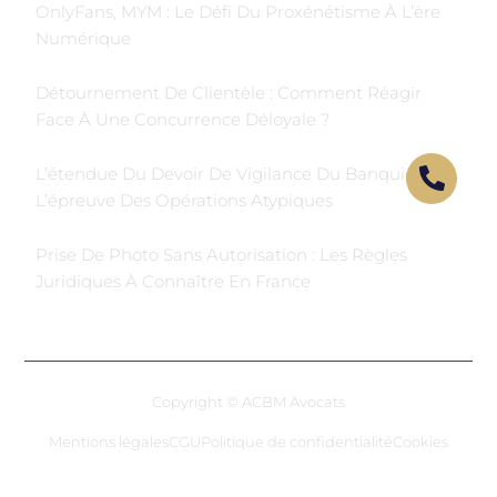
OnlyFans, MYM : Le Défi Du Proxénétisme À L’ère
Numérique
Détournement De Clientèle : Comment Réagir
Face À Une Concurrence Déloyale ?
L’étendue Du Devoir De Vigilance Du Banquier À
L’épreuve Des Opérations Atypiques
Prise De Photo Sans Autorisation : Les Règles
Juridiques À Connaître En France
Copyright © ACBM Avocats
Mentions légales
CGU
Politique de confidentialité
Cookies