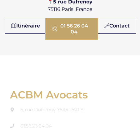
​​5 rue Dufrenoy
75116 Paris, France
Itinéraire
01 56 26 04
Contact
04
ACBM Avocats
5, rue Dufrénoy 75116 PARIS
01.56.26.04.04