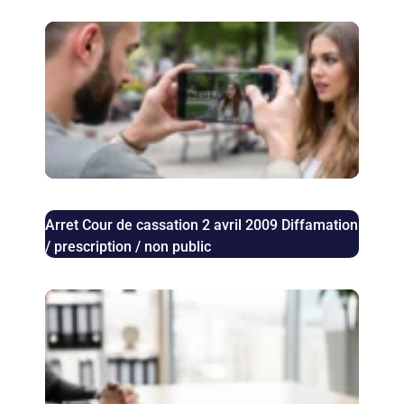
Pris
pho
auto
: le
juri
con
en 
Arret Cour de cassation 2 avril 2009 Diffamation
/ prescription / non public
Aug
des 
bail
com
les 