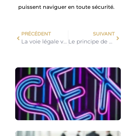
puissent naviguer en toute sécurité.
PRÉCÉDENT
SUIVANT
La voie légale vers la protection de vos idées : comment breveter votre innovation ?
Le principe de sécurité juridique : garantie d’un environnement juridique stable pour les entreprises
Onl
MYM 
du
pro
à l’
num
Dét