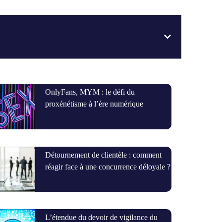
OnlyFans, MYM : le défi du
proxénétisme à l’ère numérique
Détournement de clientèle : comment
réagir face à une concurrence déloyale ?
L’étendue du devoir de vigilance du