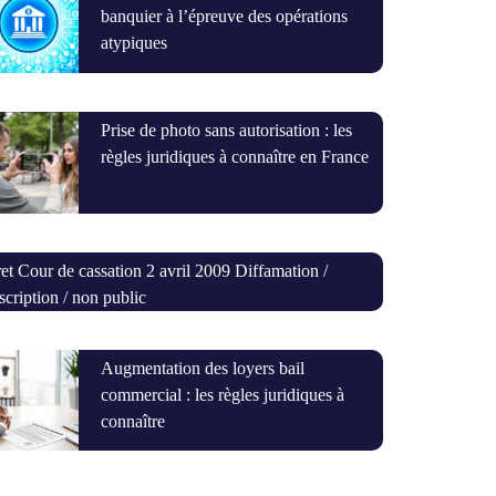
banquier à l’épreuve des opérations
atypiques
Prise de photo sans autorisation : les
règles juridiques à connaître en France
et Cour de cassation 2 avril 2009 Diffamation /
scription / non public
Augmentation des loyers bail
commercial : les règles juridiques à
connaître