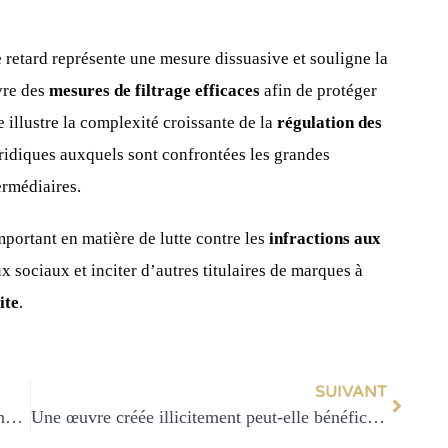
e retard représente une mesure dissuasive et souligne la
vre des
mesures de filtrage efficaces
afin de protéger
re illustre la complexité croissante de la
régulation des
uridiques auxquels sont confrontées les grandes
ermédiaires.
portant en matière de lutte contre les
infractions aux
x sociaux et inciter d’autres titulaires de marques à
ite
.
SUIVANT
Concurrence déloyale : les 4 cas types à connaître pour protéger votre entreprise
Une œuvre créée illicitement peut-elle bénéficier de la protection du droit d’auteur ?