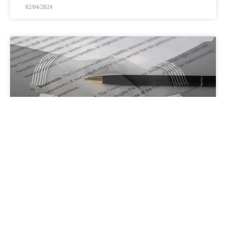
02/04/2024
Comprendre et utiliser efficacement les
clauses d’exonération de responsabilité
Aussi appelée clause exonératoire, une clause d’exonération
de responsabilité est une disposition contractuelle qui vise à
limiter ou à exclure la responsabilité d’une partie en cas de