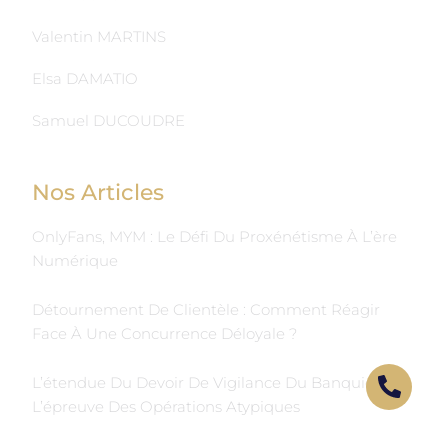
Valentin MARTINS
Elsa DAMATIO
Samuel DUCOUDRE
Nos Articles
OnlyFans, MYM : Le Défi Du Proxénétisme À L’ère
Numérique
Détournement De Clientèle : Comment Réagir
Face À Une Concurrence Déloyale ?
L’étendue Du Devoir De Vigilance Du Banquier À
L’épreuve Des Opérations Atypiques