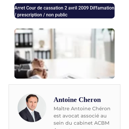
Arret Cour de cassation 2 avril 2009 Diffamation
/ prescription / non public
Aug
des 
bail
com
les 
juri
con
Antoine Cheron
Maître Antoine Chéron
est avocat associé au
sein du cabinet ACBM