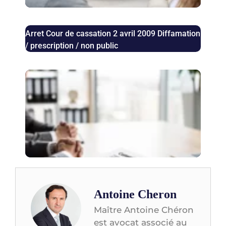
en 
Arret Cour de cassation 2 avril 2009 Diffamation
/ prescription / non public
Aug
des 
bail
com
les 
juri
con
Antoine Cheron
Maître Antoine Chéron
est avocat associé au