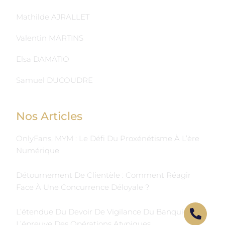
Mathilde AJRALLET
Valentin MARTINS
Elsa DAMATIO
Samuel DUCOUDRE
Nos Articles
OnlyFans, MYM : Le Défi Du Proxénétisme À L’ère
Numérique
Détournement De Clientèle : Comment Réagir
Face À Une Concurrence Déloyale ?
L’étendue Du Devoir De Vigilance Du Banquier À
L’épreuve Des Opérations Atypiques